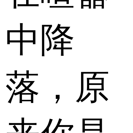
中降
落，原