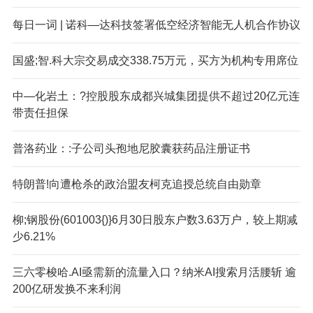
每日一词 | 诺科—达科技签署低空经济智能无人机合作协议
国盛;智.科大宗交易成交338.75万元，买方为机构专用席位
中—化岩土：?控股股东成都兴城集团提供不超过20亿元连
带责任担保
普洛药业：:子公司头孢地尼胶囊获药品注册证书
特朗普!向遭枪杀的政治盟友柯克追授总统自由勋章
柳;钢股份(601003{)}6月30日股东户数3.63万户，较上期减
少6.21%
三六零梭哈.AI亟需新的流量入口？纳米AI搜索月活腰斩 逾
200亿研发换不来利润