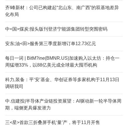
齐!峰新材：公司已构建起“北山东、南广西”的双基地差异
化布局
中<国>煤炭:报头版刊登济宁能源集团转型突围密码
安东;油<田>服务第三季度新增订单12.73亿元
每日一词 | BitM?ine(BMNR.US)加速购入以太坊：持仓一
周猛增33%，以88亿美元成全球最大囤币机构
科力,装备：平‘安’基金、华创证券等多家机构于11月13日
调研我司
中.信建投|半导体产业链投资展望：AI驱动新一轮半导体周
期，端侧更具爆发潜力
三<星>首款三折叠屏手机‘量’产，将于11月开售