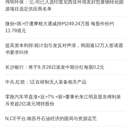
伟明环保：:公,司已入选印度尼西亚环境友好型废物转化能
源项目选定供应商名单
微创<医>疗遭摩根大通减持约249.24万股 每股作价约
11.79港元
提高资本利得:税计划引发反对声浪，韩国逾12万人签请愿
书要求叫停
长沙银行：将于9.月26日派发中期分红每股0.2元
中兵,红箭：!正在研制无人装备相关产品
零跑汽车早盘涨<近>7% <获>董事长朱江明及股东傅利泉
斥资超2亿港元增持股份
N,CE平台:南苏丹石油经济的困局与资源诅咒