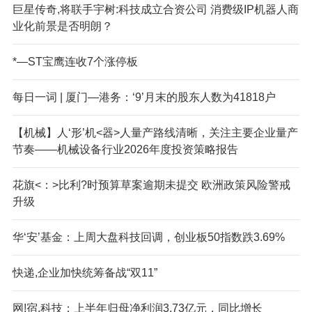
巨星传奇,将联手宇树:科技成立合资公司 消费级IP机器人商
业化前景是否明朗？
*—ST宝鹰连收7个涨停板
每日一词 | 厦门—港务：‘9’月末的股东人数为41818户
【机械】人‘形’机<器>人量产路线清晰，关注主要企业量产
节奏——机械设备行业2026年度投资策略报告
花旗<：>比利?时预算草案逾期未提交 欧洲政策风险警戒
升级
华‘安’基金：上周大盘科技回调，创业板50指数跌3.69%
快递,企业加快统筹备战“双11”
网!宿.科技：上半年归母净利润3.73亿元，同比增长