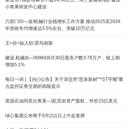
小浆果研发中心建设
六部门印—发!机械行业稳增长工作方案 推动2025至2026
年营收年均增速达3.5%左右、突破10万亿元
王<自>如入职:雷鸟创新
建设,机械(6—00984)9月30日股东户数3.78万户，较上期
增加5.1%
每日一词 | 【兴{·}公告】关于深交所“思泉新材”“*ST宇顺”重
点监控证券交易的风险提示
英国石油同意出售美—国;页岩资产股权，作价15亿美元
绿心集团公布将于9月{1}1日上午起复牌