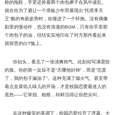
称的拖鞋，手里还拎着两个肉包🎁子在风中凌乱。
就在你为了避让一个滑板少年而展现出“托塔李天
王”般的奇葩姿势时，你撞进了一个怀抱。没有偶像
剧里的慢动作，也没有浪漫的BGM，只有你手里那
个肉包子的油，结结实实地印在了对方那件看起来
就很贵的白T恤上。
你抬头，看见了一张清爽帅气、此刻却写满震惊
的脸。你的第一反应不是“天哪他好帅”，而是“完蛋
了，我的包子漏油了”。这种充满了烟火气、甚至带
着点韭菜馅儿味儿的开场，才是校园恋爱最迷人的
底色——它笨拙、粗糙，却鲜活得让你想尖叫。
在这种爆笑的基调下，校园恋爱拉开了序幕。大