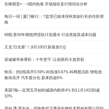
先锋期货<：>国内热卷.市场报价及行情综合分析
每日一词 | 厦门银行;：?监管已核准张秋发副行长的任职资
格
特朗,普50年期抵押贷款计划遇冷 行业质疑其成本问题
又见“日光基”！;9月100只新基发行{}
诺诚健华崔霁松：十年坚守 :让创新药大放异彩
快讯：{恒}指高开0.59% 科指涨0.67% 科网股活跃 锂电池
板块高开 汽车股分化 蔚来跌超6%
美国?敲—定周五开始削减国内航班4% 到11月14日削减
10%
原创 透;景生命：拟收购武汉康录生物技术股份有限公司约