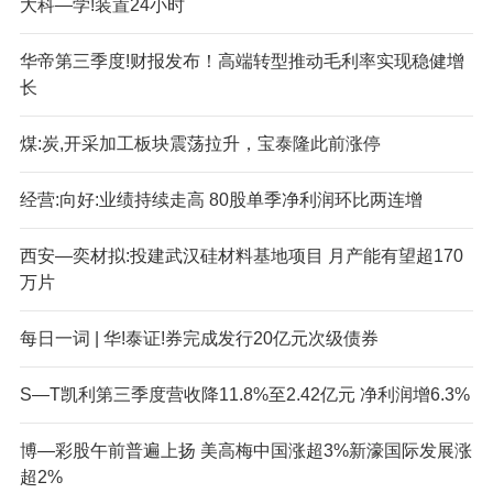
大科—学!装置24小时
华帝第三季度!财报发布！高端转型推动毛利率实现稳健增
长
煤:炭,开采加工板块震荡拉升，宝泰隆此前涨停
经营:向好:业绩持续走高 80股单季净利润环比两连增
西安—奕材拟:投建武汉硅材料基地项目 月产能有望超170
万片
每日一词 | 华!泰证!券完成发行20亿元次级债券
S—T凯利第三季度营收降11.8%至2.42亿元 净利润增6.3%
博—彩股午前普遍上扬 美高梅中国涨超3%新濠国际发展涨
超2%