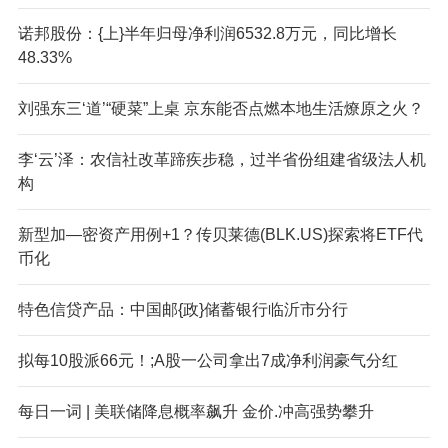
诺邦股份：{上}半年归母净利润6532.8万元，同比增长
48.33%
刘强东三‘道’“硬菜”上桌 京东能否点燃本地生活燎原之火？
李‘云’泽：农信社改革蹄疾步稳，过半省份组建省级法人机
构
新型加—密资产用例+1？传贝莱德(BLK.US)探索将ETF代
币化
特色信贷产品：中国邮{政}储蓄银行临沂市分行
拟每10股派66元！;A股一公司拿出7成净利润豪气分红
每日一词 | 美联储降息概率飙升 金价.冲高强势攀升