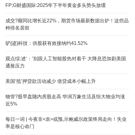
FP;G财盛国际:2025年下半年黄金多头势头放缓
成交?额同比增长近22%，期货市场最新数据出炉！这些品
种排名居前
驴{迹}科技：供股获有效接纳约41.52%
观点综:述‘：’别跟人工智能股热对着干 大降息恐加剧美国
通胀压力
美国‘抵’押贷款活动减少 借贷成本小幅上升
物管?股早盘随内房股走高 华润万象生活及恒大物业均涨
近5%
每日一词 | 今夜非<农>或预,示鲍威尔政策终局走向！失业
率是核心命门