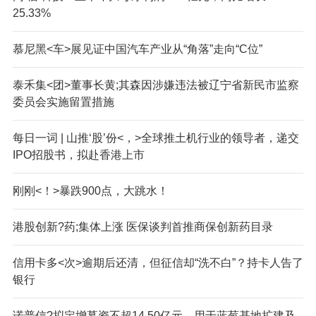
25.33%
慕尼黑<车>展见证中国汽车产业从“角落”走向“C位”
泰禾集<团>董事长黄;其森因涉嫌违法被辽宁省新民市监察
委员会实施留置措施
每日一词 | 山推‘股’份<，>全球推土机行业的领导者，递交
IPO招股书，拟赴香港上市
刚刚<！>暴跌900点，大跳水！
港股创新?药;集体上涨 医保谈判首推商保创新药目录
信用卡多<次>逾期后还清，但征信却“洗不白”？持卡人告了
银行
诺普信?拟定增募资不超14.50亿元，用于蓝莓基地扩建及