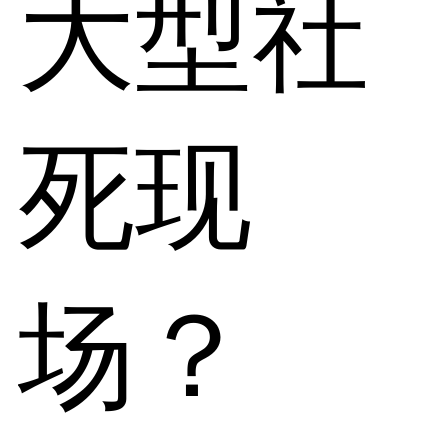
大型社
死现
场？