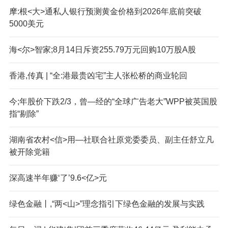
摩:根<大>通私人银行预测黄金价格到2026年底前突破
5000美元
海<尔>智家;8月14日斥资255.79万元回购10万股A股
香港,传真 | “全:港最贵凶宅”主人张松桥的商业轮回
今;年股价下跌2/3，曾—经的“全球广告老大”WPP被英国股
指“剔除”
湖南省农村<信>用—社联合社原党委委员、副主任舒立凡
被开除党籍
深高速半年赚‘了’9.6<亿>元
绿色金融丨,“两<山>”理念指引下绿色金融的发展与实践