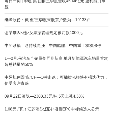
每日一词 | 华建‘集’团前三季度营收46.44亿元 盈利能力承
压
继峰股份：截‘至’三季度末股东户数为—19133户
谢某钿因<违>反票据管理规定被罚款1000元
中船系概—念持续走强，中国船舶、中国重工双双涨停
1—0月,份汽车产销量创同期新高 单月新能源汽车销量首次
超总销量的50%
中际旭创回‘应’CP—O冲击论：可插拔光模块有强迭代力，
仍受客户青睐
09月22日液氨—2303.33元/吨 5天上涨4.38%
1.68元‘/’瓦！江苏渔{光}互补项目EPC中标候选人公示