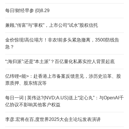
每日!财经早参 {0}8.29
兼顾,“传富”与“掌权”，上市公司“试水”股权信托
金价惊现!高位塌方！非农!前多头紧急撤离，3500防线告
急？
“;海归派”:还是“本土派”？百亿量化私募实控人背景起底
亿纬锂<能>：赴香港上市备案反馈意见，涉历史沿革、股
票质押、股东情况等
每日一词 | 英伟达?(NVD;A.US)送上“定心丸”：与OpenAI千
亿协议不影响其他客户权益
李彦.宏将在百,度世界2025大会主论坛发表演讲