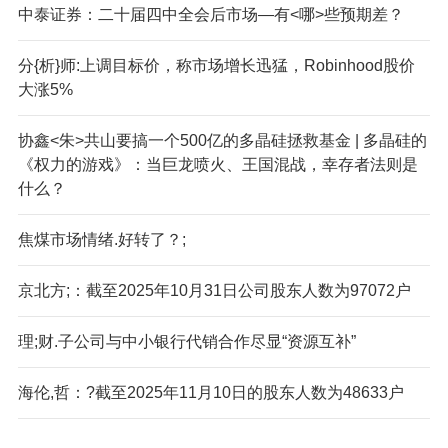
中泰证券：二十届四中全会后市场—有<哪>些预期差？
分{析}师:上调目标价，称市场增长迅猛，Robinhood股价
大涨5%
协鑫<朱>共山要搞一个500亿的多晶硅拯救基金 | 多晶硅的
《权力的游戏》：当巨龙喷火、王国混战，幸存者法则是
什么？
焦煤市场情绪.好转了？;
京北方;：截至2025年10月31日公司股东人数为97072户
理;财.子公司与中小银行代销合作尽显“资源互补”
海伦,哲：?截至2025年11月10日的股东人数为48633户