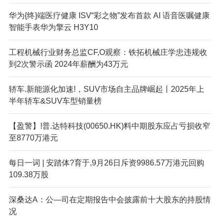
华为{终}端医疗健康 ISV“彩之物”发布首款 AI 语音医嘱健康
智能手表华为擎云 H3Y10
工程机械行业财务总监CF,O观察：铁拓机械庄学忠违规收
到2次警示函 2024年薪酬为43万元
轿车.新能源化加速!，SUV市场自主品牌崛起丨2025年上
半年轿车&SUV车型销量榜
【盈警】!普.达特科技(00650.HK)料中期股东应占亏损收窄
至8770万港元
每日一词 | 安踏体?育于,9月26日斥资9986.57万港元回购
109.38万股
深桑达A：公—司在定期报告中会披露前十大股东的持股情
况