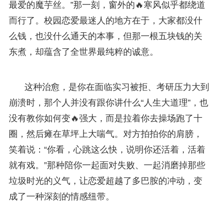
最爱的魔芋丝。”那一刻，窗外的🔥寒风似乎都绕道
而行了。校园恋爱最迷人的地方在于，大家都没什
么钱，也没什么通天的本事，但那一根五块钱的关
东煮，却蕴含了全世界最纯粹的诚意。
这种治愈，是你在面临实习被拒、考研压力大到
崩溃时，那个人并没有跟你讲什么“人生大道理”，也
没有教你如何变🔥强大，而是拉着你去操场跑了十
圈，然后瘫在草坪上大喘气。对方拍拍你的肩膀，
笑着说：“你看，心跳这么快，说明你还活着，活着
就有戏。”那种陪你一起面对失败、一起消磨掉那些
垃圾时光的义气，让恋爱超越了多巴胺的冲动，变
成了一种深刻的情感纽带。