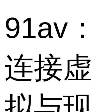
91av：
连接虚
拟与现