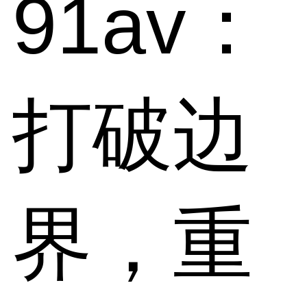
91av：
打破边
界，重