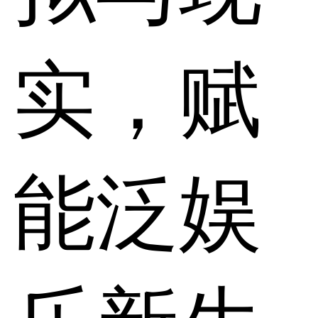
实，赋
能泛娱