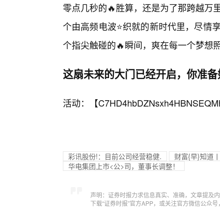
零点几秒的🔥胜算，还是为了那跨越万
个由高频电波⭐织就的新时代里，尽情享
个指尖触碰的🔥瞬间，爽在每一个梦想
这扇未来的大门已经开启，你准备
活动：【
C7HD4hbDZNsxh4HBNSEQM
彩讯股份!：目前公司经营稳健.
财富{早}知道
华电集团上市<公>司，董事长调整！
声明：证券时报力求信息真实、准确，文章提及内
下载“证券时报”官方APP，或关注官方微信公众