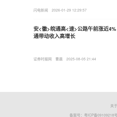
闪电新闻
2026-01-29 12:29:57
安<徽>皖通高<速>公路午前涨近4
通带动收入高增长
证券时报网
曹晨
2025-08-05 21:44
关
备案号：
粤ICP备09109218