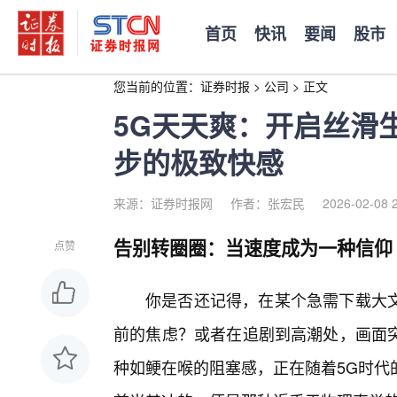
首页
快讯
要闻
股市
您当前的位置：
证券时报
>
公司
>
正文
5G天天爽：开启丝滑
步的极致快感
来源：证券时报网
作者：张宏民
2026-02-08 
告别转圈圈：当速度成为一种信仰
点赞
你是否还记得，在某个急需下载大文
前的焦虑？或者在追剧到高潮处，画面
种如鲠在喉的阻塞感，正在随着5G时代