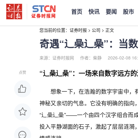
首页
快讯
要闻
股市
您当前的位置：
证券时报
>
公司
>
正文
奇遇“辶喿辶喿”：当
来源：证券时报网
作者：柴静
2026-02-08 16
“辶喿辶喿”：一场来自数字远方的
点赞
想象一下，在浩瀚的数字宇宙中，
神秘又亲切的气息。它没有明确的指向
“辶喿辶喿”——一个由四个汉字组合而
投入平静湖面的石子，激起了层层涟漪，