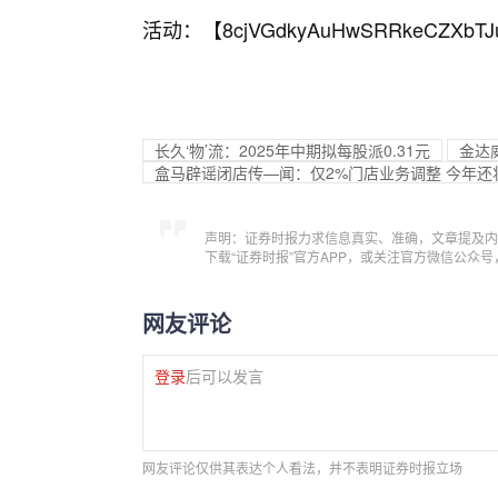
活动：【
8cjVGdkyAuHwSRRkeCZXbTJ
长久‘物’流：2025年中期拟每股派0.31元
金达
盒马辟谣闭店传—闻：仅2%门店业务调整 今年还将
声明：证券时报力求信息真实、准确，文章提及内
下载“证券时报”官方APP，或关注官方微信公众
网友评论
登录
后可以发言
网友评论仅供其表达个人看法，并不表明证券时报立场