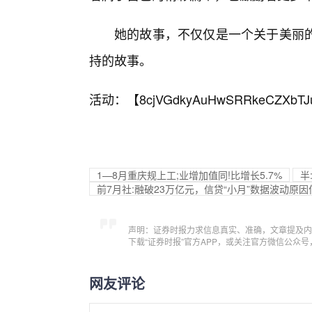
她的故事，不仅仅是一个关于美丽
持的故事。
活动：【
8cjVGdkyAuHwSRRkeCZXbTJ
1—8月重庆规上工;业增加值同!比增长5.7%
半
前7月社:融破23万亿元，信贷“小月”数据波动原因
声明：证券时报力求信息真实、准确，文章提及内
下载“证券时报”官方APP，或关注官方微信公众
网友评论