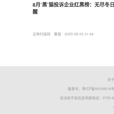
8月‘黑’猫投诉企业红黑榜：无尽冬
醒
证券时报网
曹晨
2025-08-05 21:44
关
备案号：
粤ICP备09109218
违法和不良信息举报电话：0755-83