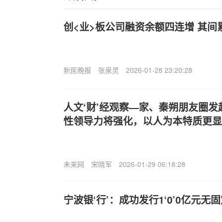
创<业>板公司融资余额四连增 其间累
新民晚报
张泉灵
2026-01-28 23:20:28
人文‘财’经观察—家、秦朔朋友圈发
性领导力将强化，以人为本特质更显
未来网
宋晓军
2026-01-29 06:18:28
宁波银‘行’：成功发行1‘0’0亿元