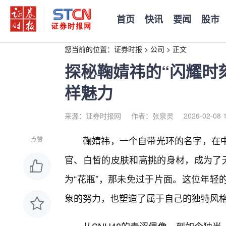
首页
快讯
要闻
股市
您当前的位置：
证券时报
>
公司
>
正文
探秘鞠婧祎的“闪耀时
样魅力
来源：证券时报网
作者：张泉灵
2026-02-08 
鞠婧祎，一个自带光环的名字，在
点赞
官、白皙的皮肤和高挑的身材，成为了无
为“花瓶”，那未免过于片面。这位年轻
象的努力，也塑造了属于自己的独特风