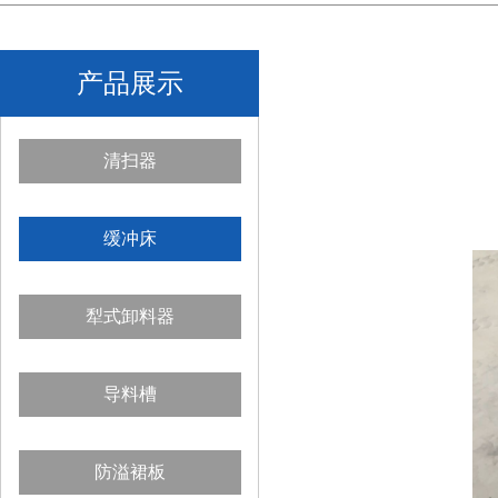
产品展示
清扫器
缓冲床
犁式卸料器
导料槽
防溢裙板