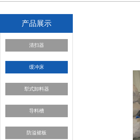
产品展示
清扫器
缓冲床
犁式卸料器
导料槽
防溢裙板