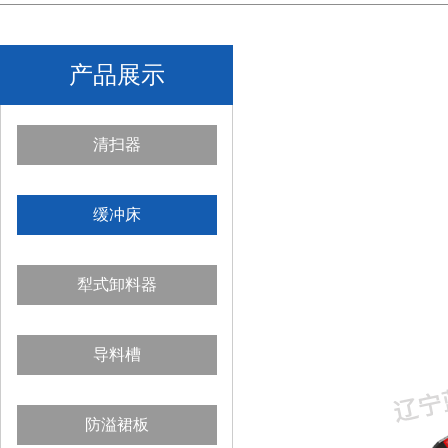
产品展示
清扫器
缓冲床
犁式卸料器
导料槽
防溢裙板