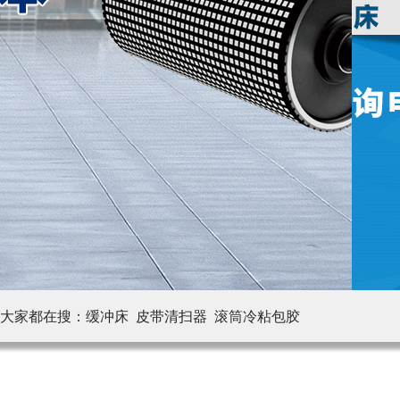
大家都在搜：
缓冲床 皮带清扫器
滚筒冷粘包胶