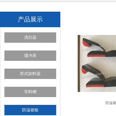
产品展示
清扫器
缓冲床
犁式卸料器
导料槽
防溢
防溢裙板