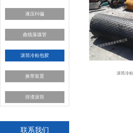
液压纠偏
曲线落煤管
滚筒冷粘包胶
滚筒冷
换带装置
排渣滚筒
联系我们