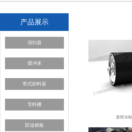
产品展示
清扫器
缓冲床
犁式卸料器
导料槽
滚筒冷
防溢裙板