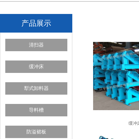
产品展示
清扫器
缓冲床
犁式卸料器
导料槽
缓冲
防溢裙板