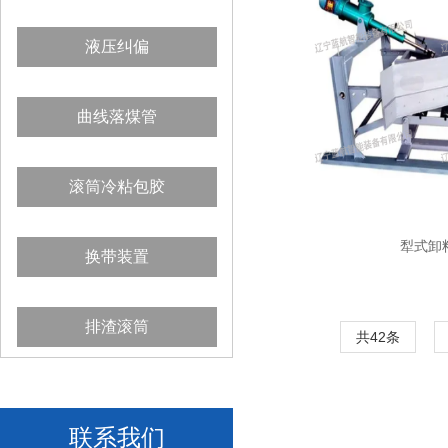
液压纠偏
曲线落煤管
滚筒冷粘包胶
犁式卸
换带装置
排渣滚筒
共42条
联系我们