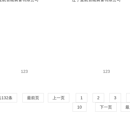
123
123
共132条
最前页
上一页
1
2
3
10
下一页
最