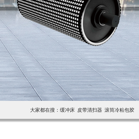
大家都在搜：
缓冲床 皮带清扫器
滚筒冷粘包胶