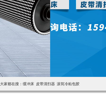
大家都在搜：
缓冲床 皮带清扫器
滚筒冷粘包胶