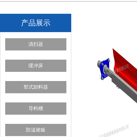
产品展示
清扫器
缓冲床
犁式卸料器
导料槽
防溢裙板