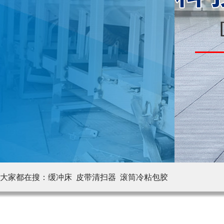
大家都在搜：
缓冲床 皮带清扫器
滚筒冷粘包胶